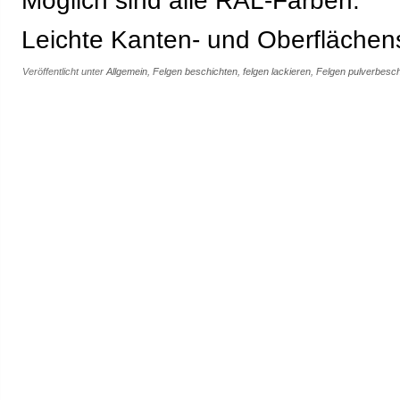
Möglich sind alle RAL-Farben.
Leichte Kanten- und Oberflächen
Veröffentlicht unter
Allgemein
,
Felgen beschichten
,
felgen lackieren
,
Felgen pulverbesch